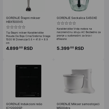
GORENJE Štapni mikser
GORENJE Seckalica S450XE
HBX1500VS
Karakteristike Vrsta motora na
naizmeničnu struju AC Bezbedno za
Tip Štapni mikser Karakteristike
pranje u sudomašini za brzo i
Posuda Da Boja Crna/Srebrna Snaga
efikasno
1500 W Dimenzije 5.6 x 41.8 x 8.9
cm
4.899
RSD
5.399
RSD
00
00
GORENJE Indukcioni rešo
GORENJE Mikser samostojeći
ICY2000SP
M500dcs