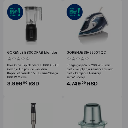
GORENJE B800ORAB blender
GORENJE SIH2200TQC
Boja Crna Tip blendera B 800 ORAB
Snaga grejača: 2.200 W Sistem
Gorenje Tip posude Providna
protiv skupljanja kamenca Sistem
Kapacitet posude 1.5 L Brzina/Snaga
protiv kapljanja Funkcija
800 W Ostale
samočišćenja
3.999
RSD
4.749
RSD
00
00