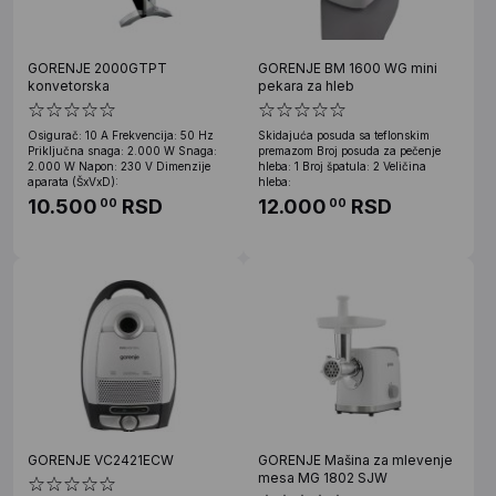
GORENJE 2000GTPT
GORENJE BM 1600 WG mini
konvetorska
pekara za hleb
Osigurač: 10 A Frekvencija: 50 Hz
Skidajuća posuda sa teflonskim
Priključna snaga: 2.000 W Snaga:
premazom Broj posuda za pečenje
2.000 W Napon: 230 V Dimenzije
hleba: 1 Broj špatula: 2 Veličina
aparata (ŠxVxD):
hleba:
10.500
RSD
12.000
RSD
00
00
GORENJE VC2421ECW
GORENJE Mašina za mlevenje
mesa MG 1802 SJW