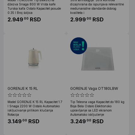
Model TCM350W Tip Električna
Strix tehnologija: Strix kontrola
džezva Snaga 800 W Vrsta kafe
dizajnirana da ispunjava relevantne
Turska kafa Ostalo Kapacitet posude
međunarodne standarde dobrog
0.35 l Broj šoljica
kvaliteta i
2.949
RSD
2.999
RSD
00
00
GORENJE K 15 RL
GORENJE Vaga OT180LBW
Model GORENJE K 15 RL Kapacitet 1.7
Tip Telesna vaga Kapacitet do 180 kg
l Snaga 2200 W Ostalo Automatsko
Boja Bela Ostalo Elektronsko
iskljucivanje prilikom klučanja
upravljanje sa LED ekranom
Rotacija
Automatsko isključenje
3.149
RSD
3.249
RSD
00
00