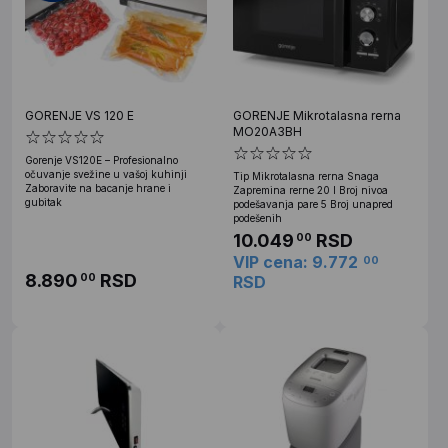
GORENJE VS 120 E
GORENJE Mikrotalasna rerna
MO20A3BH
Gorenje VS120E – Profesionalno
očuvanje svežine u vašoj kuhinji
Tip Mikrotalasna rerna Snaga
Zaboravite na bacanje hrane i
Zapremina rerne 20 l Broj nivoa
gubitak
podešavanja pare 5 Broj unapred
podešenih
10.049
RSD
00
VIP cena: 9.772
00
8.890
RSD
00
RSD