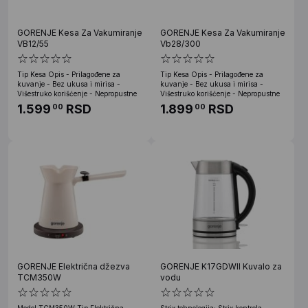
GORENJE Kesa Za Vakumiranje
GORENJE Kesa Za Vakumiranje
VB12/55
Vb28/300
Tip Kesa Opis - Prilagođene za
Tip Kesa Opis - Prilagođene za
kuvanje - Bez ukusa i mirisa -
kuvanje - Bez ukusa i mirisa -
Višestruko korišćenje - Nepropustne
Višestruko korišćenje - Nepropustne
1.599
RSD
1.899
RSD
00
00
GORENJE Električna džezva
GORENJE K17GDWII Kuvalo za
TCM350W
vodu