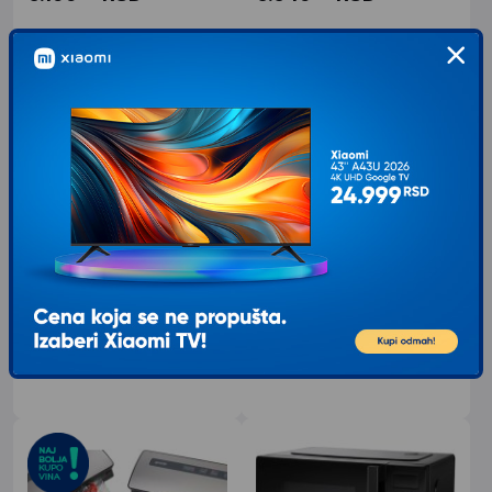
GORENJE OPTIHEAT 2000MP
GORENJE Ovlaživač vazduha
H50W
Gorenje OptiHeat grejni paneli, koji
rade na principu norveških
Model Gorenje H50W Tip Ovlaživač
radijatora, omogućavaju brzo
vazduha Površina pokrivenosti 20
grejanje
m² Automatsko isključivanje Da
7.455
RSD
7.899
RSD
00
00