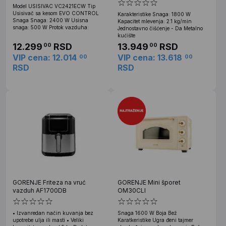
Model USISIVAC VC2421ECW Tip
Usisivač sa kesom EVO CONTROL
Karakteristike Snaga: 1800 W
Snaga Snaga: 2400 W Usisna
Kapacitet mlevenja: 2.1 kg/min
snaga: 500 W Protok vazduha:
Jednostavno čišćenje - Da Metalno
kućište
12.299
RSD
13.949
RSD
00
00
VIP cena: 12.014
VIP cena: 13.618
00
00
RSD
RSD
GORENJE Friteza na vruć
GORENJE Mini šporet
vazduh AF1700DB
OM30CLI
• Izvanredan način kuvanja bez
Snaga 1600 W Boja Bež
upotrebe ulja ili masti • Veliki
Karatkeristike Ugra đeni tajmer