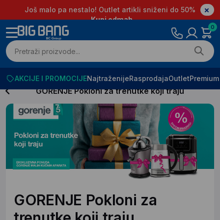
Još malo pa nestalo! Outlet artikli sniženi do 50%
Kupi odmah
0
AKCIJE I PROMOCIJE
Najtraženije
Rasprodaja
Outlet
Premium
GORENJE Pokloni za trenutke koji traju
GORENJE Pokloni za
trenutke koji traju