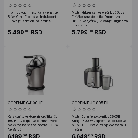
Tip Indukcioni rešo Karakteristike
Model Mikser samostojeći M500dcs
Boja: Crna Tip rešoa: Indukcioni
Fizičke karakteristike Dugme za
Funkcije: Kontrola na dodir 9
uključivanje/isključivanje Dugme za
otpuštanje
5.499
RSD
5.799
RSD
00
00
GORENJE CJ100HE
GORENJE JC 805 EII
Karakteristike Gorenje cediljka CJ
Model Gorenje sokovnik JC805EII
100 HE Cediljka za citrusno voće
Snaga 800 W Zapremina posude za
Maksimalna snaga motora: 100 W
pulpu 1,5 l Ostalo Pranje dodataka u
Nerđajući
mašini
6.199
RSD
6.649
RSD
00
00