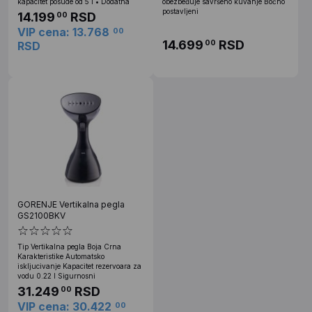
kapacitet posude od 5 l • Dodatna
obezbeđuje savršeno kuvanje Bočno
postavljeni
14.199
RSD
00
VIP cena: 13.768
00
14.699
RSD
00
RSD
GORENJE Vertikalna pegla
GS2100BKV
Tip Vertikalna pegla Boja Crna
Karakteristike Automatsko
iskljucivanje Kapacitet rezervoara za
vodu 0.22 l Sigurnosni
31.249
RSD
00
VIP cena: 30.422
00