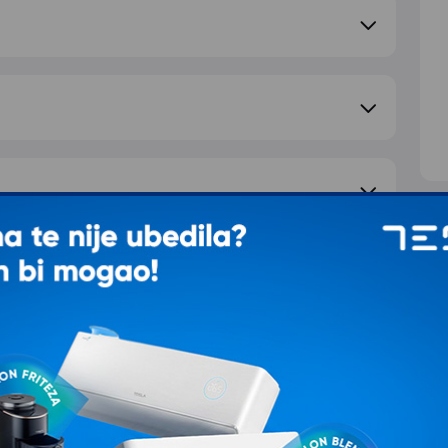
S
e pitanje
d
T
Ž