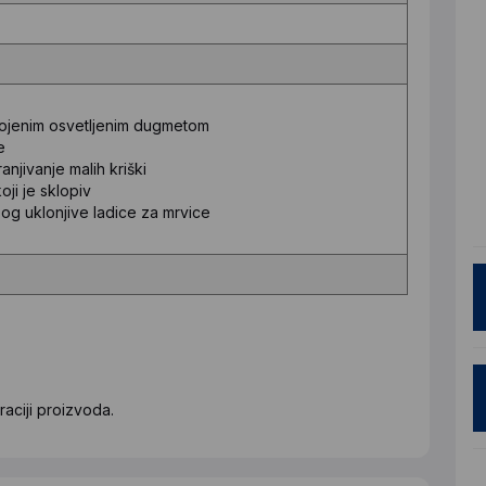
vojenim osvetljenim dugmetom
e
anjivanje malih kriški
ji je sklopiv
og uklonjive ladice za mrvice
aciji proizvoda.