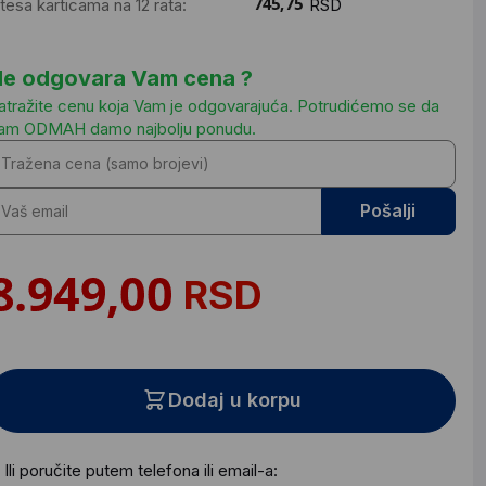
ntesa karticama na 12 rata:
RSD
e odgovara Vam cena ?
atražite cenu koja Vam je odgovarajuća. Potrudićemo se da
am ODMAH damo najbolju ponudu.
Pošalji
RSD
Dodaj u korpu
Ili poručite putem telefona ili email-a: