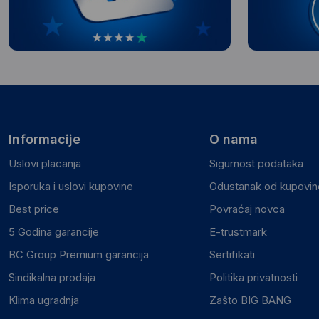
Informacije
O nama
Uslovi placanja
Sigurnost podataka
Isporuka i uslovi kupovine
Odustanak od kupovine
Best price
Povraćaj novca
5 Godina garancije
E-trustmark
BC Group Premium garancija
Sertifikati
Sindikalna prodaja
Politika privatnosti
Klima ugradnja
Zašto BIG BANG