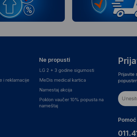
Prij
Ne propusti
LG 2 + 3 godine sigurnosti
Prijavite
 i reklamacije
MeDis medical kartica
popustim
Namestaj akcija
Poklon vaučer 10% popusta na
nameštaj
Pomoć 
011.4