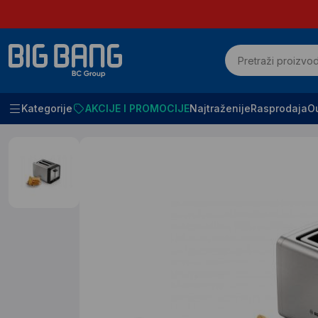
Kategorije
AKCIJE I PROMOCIJE
Najtraženije
Rasprodaja
Ou
Početna
Mali kucni aparati
Tosteri