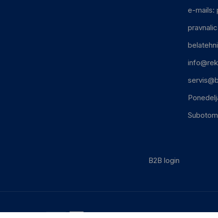
e-mails:
pravnali
belatehn
info@rek
servis@b
Ponedelj
Subotom:
B2B login