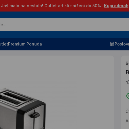
Još malo pa nestalo! Outlet artikli sniženi do 50%
Kupi odmah
tlet
Premium Ponuda
Poslov
B
Č
A