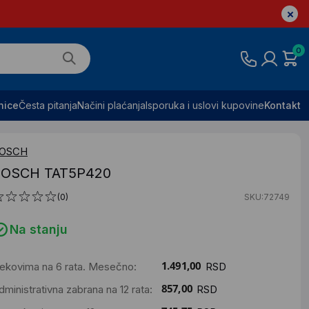
0
nice
Česta pitanja
Načini plaćanja
Isporuka i uslovi kupovine
Kontakt
OSCH
BOSCH TAT5P420
(0)
SKU:72749
Na stanju
ekovima na 6 rata. Mesečno:
RSD
dministrativna zabrana na 12 rata:
RSD