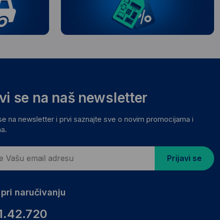
avi se na naš newsletter
 se na newsletter i prvi saznajte sve o novim promocijama i
a.
Prijavi se
pri naručivanju
1.42.720