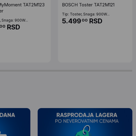
yMoment TAT2M123
BOSCH Toster TAT2M121
er
Tip: Toster, Snaga: 900W...
5.499
RSD
00
, Snaga: 900W...
RSD
00