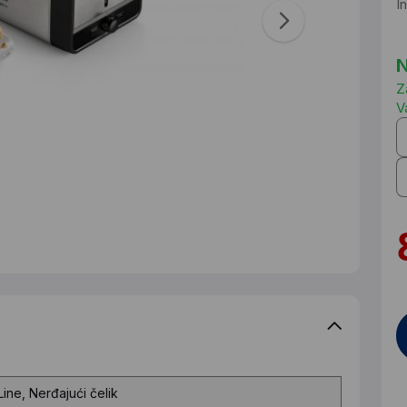
I
N
Z
V
ine, Nerđajući čelik