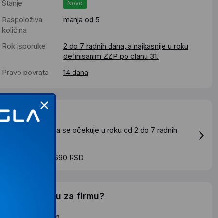
Stanje
Novo
Raspoloživa
manja od 5
količina
Rok isporuke
2 do 7 radnih dana, a najkasnije u roku
definisanim ZZP po clanu 31.
Pravo povrata
14 dana
Dostava
tandardna dostava se očekuje u roku od 2 do 7 radnih
ana
roskovi dostave 690 RSD
elite li ponudu za firmu?