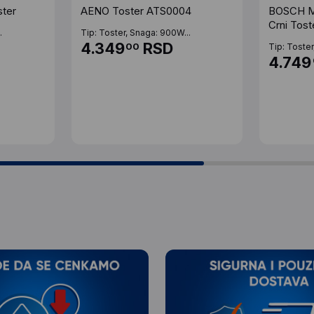
ter
AENO Toster ATS0004
BOSCH M
Crni Tost
.
Tip: Toster, Snaga: 900W...
4.349
RSD
00
Tip: Toster
4.749