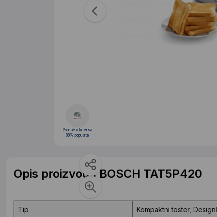
Pomoć u kući sa
88% popusta
Opis proizvoda BOSCH TAT5P420
Tip
Kompaktni toster, DesignL