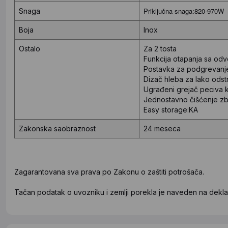
Priključna snaga:820-970W
Snaga
Boja
Inox
Ostalo
Za 2 tosta
Funkcija otapanja sa od
Postavka za podgrevanj
Dizač hleba za lako odstr
Ugrađeni grejač peciva ko
Jednostavno čišćenje zb
Easy storage:KA
Zakonska saobraznost
24 meseca
Zagarantovana sva prava po Zakonu o zaštiti potrošača.
Tačan podatak o uvozniku i zemlji porekla je naveden na deklar