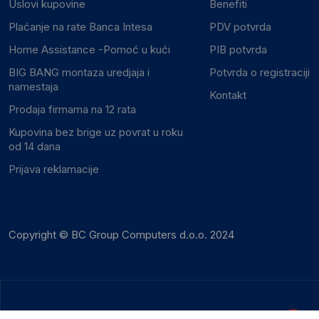
Uslovi kupovine
Benefiti
Plaćanje na rate Banca Intesa
PDV potvrda
Home Assistance -Pomoć u kući
PIB potvrda
BIG BANG montaza uredjaja i
Potvrda o registraciji
namestaja
Kontakt
Prodaja firmama na 12 rata
Kupovina bez brige uz povrat u roku
od 14 dana
Prijava reklamacije
Copyright © BC Group Computers d.o.o. 2024