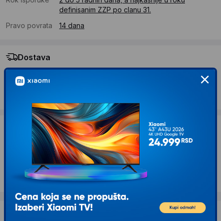
definisanim ZZP po clanu 31.
Pravo povrata
14 dana
Dostava
Standardna dostava se očekuje u roku od 2 do 5 radnih
dana
Troskovi dostave 690 RSD
Želite li ponudu za firmu?
Kontaktirajte nas
Opis proizvoda BEKO TAM 7321 I toster
Dostava i povrat