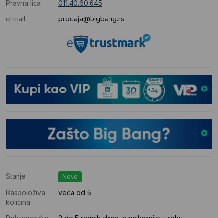
Pravna lica
011.40.60.645
e-mail:
prodaja@bigbang.rs
Stanje
Novo
Raspoloživa
veća od 5
količina
Rok isporuke
2 do 5 radnih dana, a najkasnije u roku