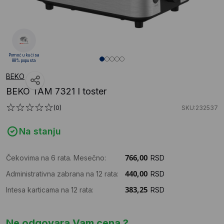
Pomoć u kući sa
88% popusta
BEKO
BEKO TAM 7321 I toster
(0)
SKU:232537
Na stanju
Čekovima na 6 rata. Mesečno:
RSD
Administrativna zabrana na 12 rata:
RSD
Intesa karticama na 12 rata:
RSD
Ne odgovara Vam cena ?