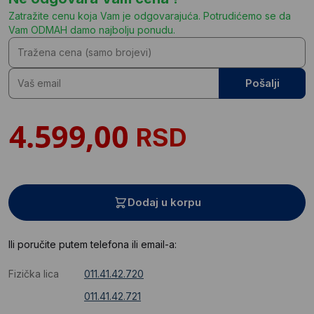
Zatražite cenu koja Vam je odgovarajuća. Potrudićemo se da
Vam ODMAH damo najbolju ponudu.
Pošalji
RSD
Dodaj u korpu
Ili poručite putem telefona ili email-a:
Fizička lica
011.41.42.720
011.41.42.721