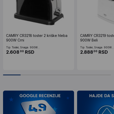
CAMRY CR3218 toster 2 kriške hleba
CAMRY CR3219 toste
900W Crni
900W Beli
Tip: Toster, Snaga: 900W...
Tip: Toster, Snaga: 900W...
2.608
RSD
2.888
RSD
00
00