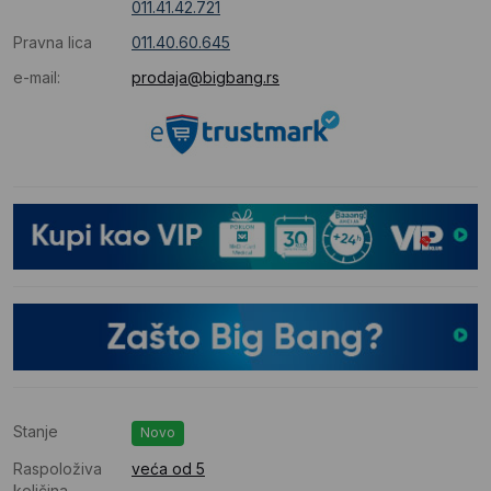
011.41.42.721
Pravna lica
011.40.60.645
e-mail:
prodaja@bigbang.rs
Stanje
Novo
Raspoloživa
veća od 5
količina