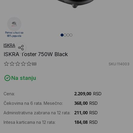
Pomoć u kući sa
88% popusta
ISKRA
ISKRA Toster 750W Black
(0)
SKU:114003
Na stanju
Cena:
RSD
Čekovima na 6 rata. Mesečno:
RSD
Administrativna zabrana na 12 rata:
RSD
Intesa karticama na 12 rata:
RSD