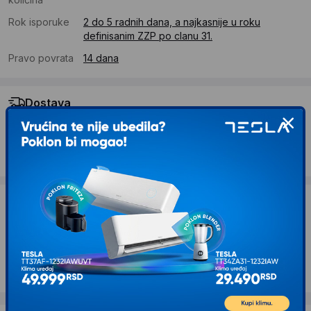
Rok isporuke
2 do 5 radnih dana, a najkasnije u roku
definisanim ZZP po clanu 31.
Pravo povrata
14 dana
Dostava
Standardna dostava se očekuje u roku od 2 do 5 radnih
dana
Troskovi dostave 690 RSD
Želite li ponudu za firmu?
Kontaktirajte nas
Opis proizvoda ISKRA Toster 750W Black