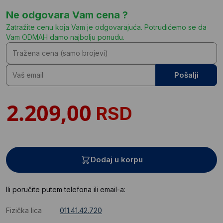
Ne odgovara Vam cena ?
Zatražite cenu koja Vam je odgovarajuća. Potrudićemo se da
Vam ODMAH damo najbolju ponudu.
Pošalji
RSD
Dodaj u korpu
Ili poručite putem telefona ili email-a:
Fizička lica
011.41.42.720