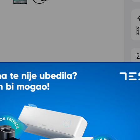
Ž
K
d livenog gvožđa
gvožđa su izuzetno stabilne i otporne čak i
abilnost, izdržljivost i dizajn prilagođen
u kuhinju.