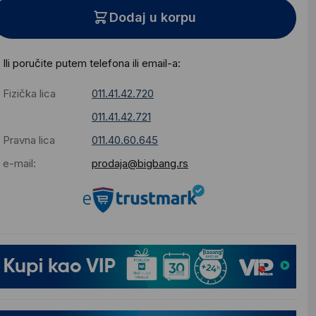
Dodaj u korpu
Ili poručite putem telefona ili email-a:
Fizička lica
011.41.42.720
011.41.42.721
Pravna lica
011.40.60.645
e-mail:
prodaja@bigbang.rs