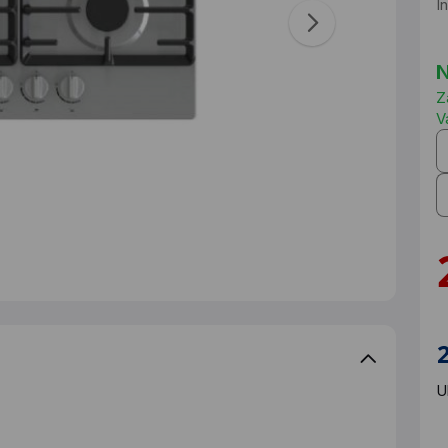
I
N
Z
V
U