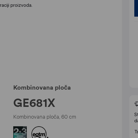
aciji proizvoda.
Kombinovana ploča
GE681X
S
Kombinovana ploča, 60 cm
d
T