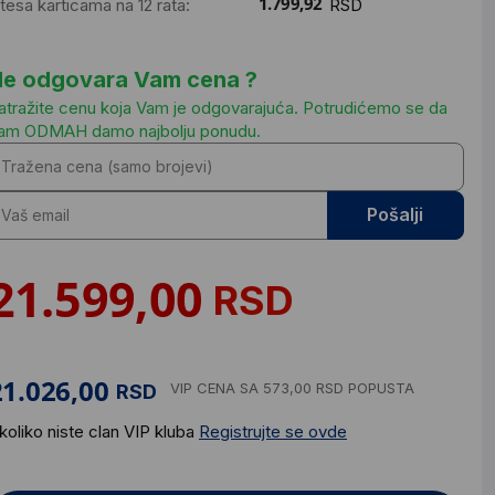
ntesa karticama na 12 rata:
RSD
e odgovara Vam cena ?
atražite cenu koja Vam je odgovarajuća. Potrudićemo se da
am ODMAH damo najbolju ponudu.
Pošalji
RSD
VIP CENA
SA 573,00 RSD POPUSTA
RSD
koliko niste clan VIP kluba
Registrujte se ovde