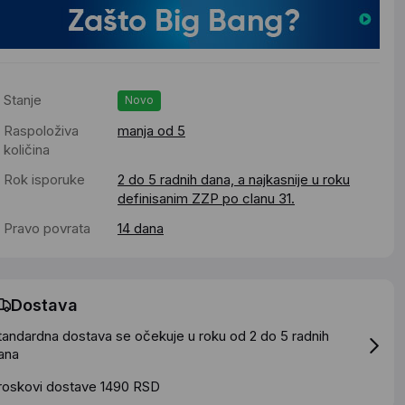
Stanje
Novo
Raspoloživa
manja od 5
količina
Rok isporuke
2 do 5 radnih dana, a najkasnije u roku
definisanim ZZP po clanu 31.
Pravo povrata
14 dana
Dostava
tandardna dostava se očekuje u roku od 2 do 5 radnih
ana
roskovi dostave 1490 RSD