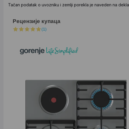
Tačan podatak o uvozniku i zemlji porekla je naveden na deklar
Рецензије купаца
(1)