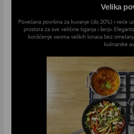
Velika po
Povećana površina za kuvanje (do 20%) i veće u
prostora za sve veličine tiganja i šerpi. Elegant
korišćenje veoma velikih lonaca bez ometanj
kulinarske a