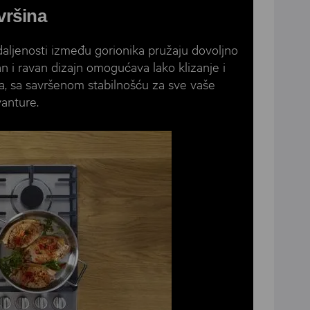
vršina
daljenosti između gorionika pružaju dovoljno
an i ravan dizajn omogućava lako klizanje i
a, sa savršenom stabilnošću za sve vaše
vanture.