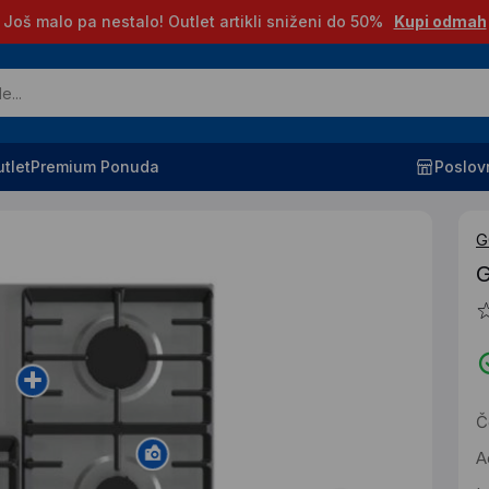
Još malo pa nestalo! Outlet artikli sniženi do 50%
Kupi odmah
tlet
Premium Ponuda
Poslov
G
G
Č
A