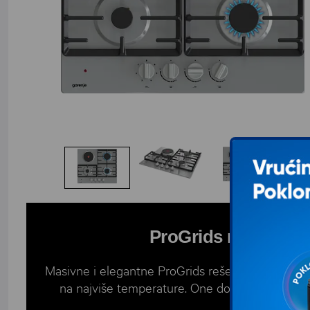
ProGrids rešetke o
Masivne i elegantne ProGrids rešetke od livenog 
na najviše temperature. One donose vrhunsku st
korisniku u vaš