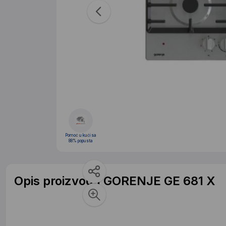
Pomoć u kući sa
88% popusta
Opis proizvoda GORENJE GE 681 X