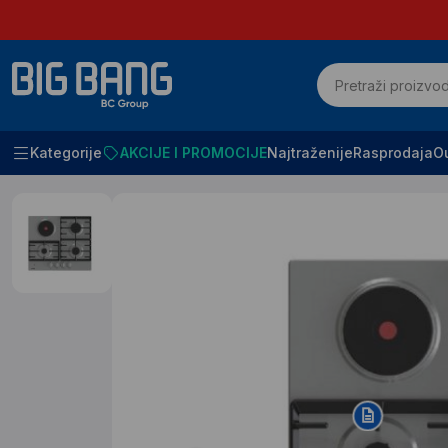
Kategorije
AKCIJE I PROMOCIJE
Najtraženije
Rasprodaja
Ou
Početna
Bela tehnika
Ugradne ploce