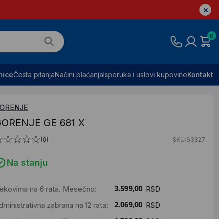
0
nice
Česta pitanja
Načini plaćanja
Isporuka i uslovi kupovine
Kontakt
ORENJE
ORENJE GE 681 X
(0)
SKU:63327
Na stanju
ekovima na 6 rata. Mesečno:
RSD
dministrativna zabrana na 12 rata:
RSD