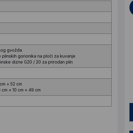
enog gvožđa
 plinskih gorionika na ploči za kuvanje
inske dizne G20 / 20 za prirodan plin
 cm × 52 cm
 cm × 10 cm × 49 cm