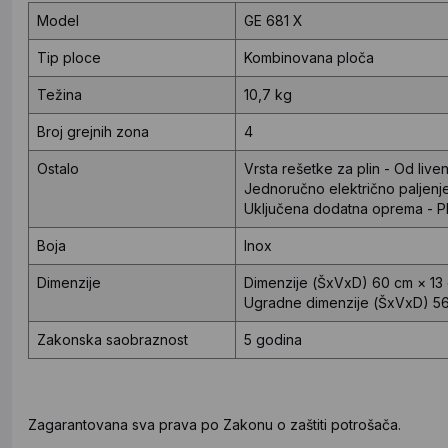
Model
GE 681 X
Tip ploce
Kombinovana ploča
Težina
10,7 kg
Broj grejnih zona
4
Ostalo
Vrsta rešetke za plin - Od liv
Jednoručno električno paljenje
Uključena dodatna oprema - Pl
Boja
Inox
Dimenzije
Dimenzije (ŠxVxD)
60 cm × 13
Ugradne dimenzije (ŠxVxD)
56
Zakonska saobraznost
5 godina
Zagarantovana sva prava po Zakonu o zaštiti potrošača.