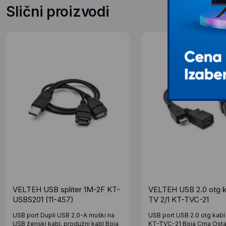
Slični proizvodi
VELTEH USB spliter 1M-2F KT-
VELTEH USB 2.0 otg k
USBS201 (11-457)
TV 2/1 KT-TVC-21
USB port Dupli USB 2.0-A muški na
USB port USB 2.0 otg kabl
USB ženski kabl, produžni kabl Boja
KT-TVC-21 Boja Crna Osta