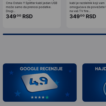
Crna Ostalo Y Splitter kabl jedan USB
kabl je razdelnik koji vam
može samo da prenosi podatke.
omogućava da povežete 
Drugi...
na vaš TV fire...
349
RSD
349
RSD
00
00