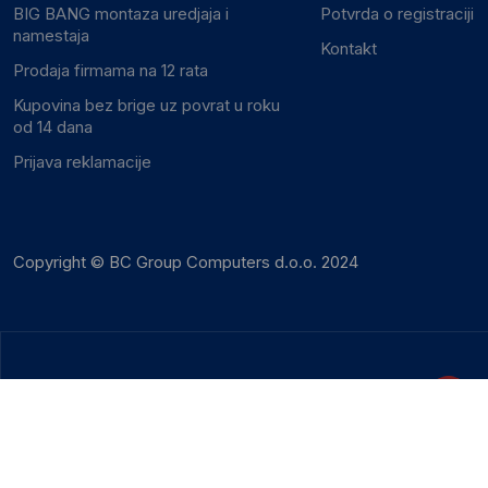
BIG BANG montaza uredjaja i
Potvrda o registraciji
namestaja
Kontakt
Prodaja firmama na 12 rata
Kupovina bez brige uz povrat u roku
od 14 dana
Prijava reklamacije
Copyright © BC Group Computers d.o.o. 2024