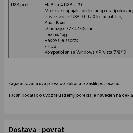
USB port
HUB sa 4 USB-a 3.0
Moze se napajati i preko adaptera (pakovanj
Povezivanje: USB 3.0 (2.0 kompatibilan)
Kabl: 10cm
Dimenzije: 77x42x12mm
Tezina: 15g
Pakovalje sadrzi:
- HUB
Kompatibilan sa Windows XP/Vista/7/8/10
Zagarantovana sva prava po Zakonu o zaštiti potrošača.
Tačan podatak o uvozniku i zemlji porekla je naveden na deklar
Dostava i povrat