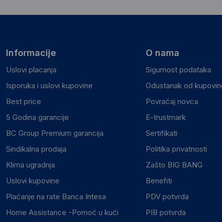
Informacije
O nama
Uslovi placanja
Sigurnost podataka
Isporuka i uslovi kupovine
Odustanak od kupovine
Best price
Povraćaj novca
5 Godina garancije
E-trustmark
BC Group Premium garancija
Sertifikati
Sindikalna prodaja
Politika privatnosti
Klima ugradnja
Zašto BIG BANG
Uslovi kupovine
Benefiti
Plaćanje na rate Banca Intesa
PDV potvrda
Home Assistance -Pomoć u kući
PIB potvrda