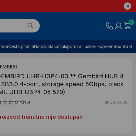
0
nice
Česta pitanja
Načini plaćanja
Isporuka i uslovi kupovine
Kontakt
EMBIRD
EMBIRD UHB-U3P4-03 ** Gembird HUB 4
SB3.0 4-port, storage speed 5Gbps, black
alt. UHB-U3P4-05 579)
(0)
SKU:207679
roizvod trenutno nije dostupan