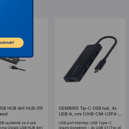
SB HUB 4in1 HUB-215
GEMBIRD Tip-C USB hub, 4x
peed
USB-A, crni (UHB-CM-U3P4-
02)
SB razdelnik za 4 usb
USB port Interfejs: USB Type-C
 crna Ostalo USB HUB 4in1
Izlazni konektori: - 4x USB 3.1 (Tip-A)