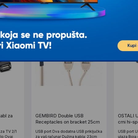
abl za
GEMBIRD Double USB
OSTALI U
Receptacles on bracket 25cm
crni hi-s
 za TV 2/1
USB port Dva dodatna USB priključka
USB port U
lo Ovaj
za vaš računar Dužina kabla: 23cm
ulaza Boja