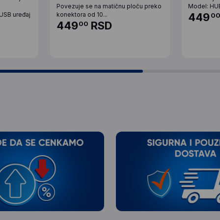
Povezuje se na matičnu ploču preko
Model: HUB
USB uređaj
konektora od 10...
449
0
449
RSD
00