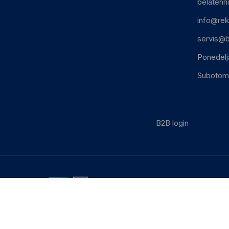
belatehn
info@rek
servis@b
Ponedelj
Subotom:
B2B login
0.021