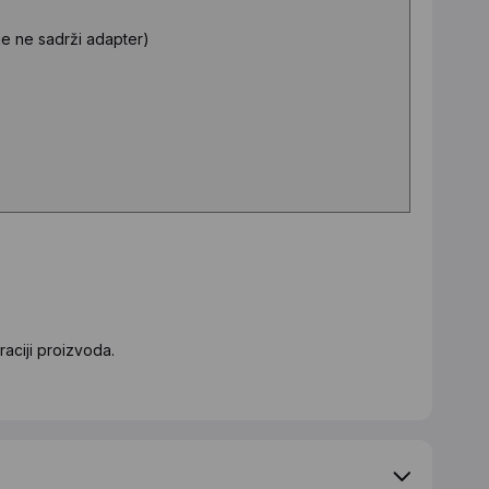
e ne sadrži adapter)
aciji proizvoda.