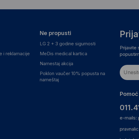
Prij
Ne propusti
LG 2 + 3 godine sigurnosti
Prijavite
 i reklamacije
MeDis medical kartica
popustim
Namestaj akcija
Poklon vaučer 10% popusta na
nameštaj
Pomoć 
011.4
e-mails:
pravnali