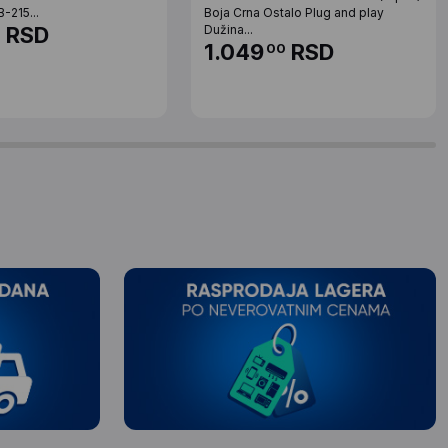
-215...
Boja Crna Ostalo Plug and play
RSD
Dužina...
0
1.049
RSD
00