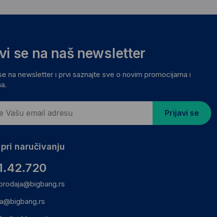
avi se na naš newsletter
 se na newsletter i prvi saznajte sve o novim promocijama i
a.
Prijavi se
pri naručivanju
1.42.720
prodaja@bigbang.rs
ca@bigbang.rs