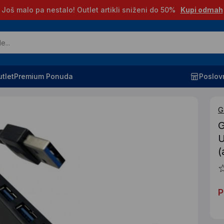
Još malo pa nestalo! Outlet artikli sniženi do 50%
Kupi odmah
tlet
Premium Ponuda
Poslov
G
G
U
(
P