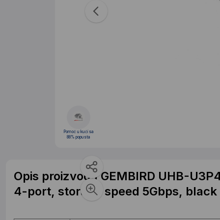
Pomoć u kući sa
88% popusta
Opis proizvoda GEMBIRD UHB-U3P4
4-port, storage speed 5Gbps, black