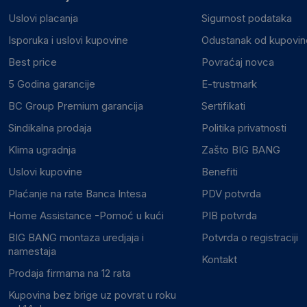
Uslovi placanja
Sigurnost podataka
Isporuka i uslovi kupovine
Odustanak od kupovine
Best price
Povraćaj novca
5 Godina garancije
E-trustmark
BC Group Premium garancija
Sertifikati
Sindikalna prodaja
Politika privatnosti
Klima ugradnja
Zašto BIG BANG
Uslovi kupovine
Benefiti
Plaćanje na rate Banca Intesa
PDV potvrda
Home Assistance -Pomoć u kući
PIB potvrda
BIG BANG montaza uredjaja i
Potvrda o registraciji
namestaja
Kontakt
Prodaja firmama na 12 rata
Kupovina bez brige uz povrat u roku