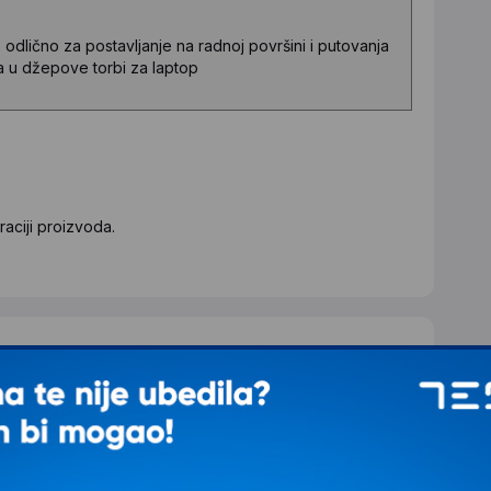
odlično za postavljanje na radnoj površini i putovanja
pa u džepove torbi za laptop
aciji proizvoda.