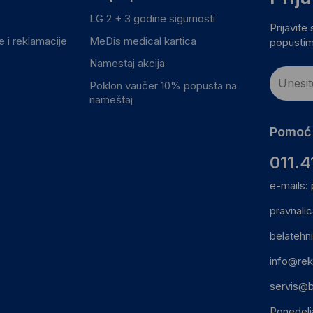
LG 2 + 3 godine sigurnosti
Prijavite
 i reklamacije
MeDis medical kartica
popustim
Namestaj akcija
Poklon vaučer 10% popusta na
nameštaj
Pomoć 
011.4
e-mails:
pravnali
belatehn
info@rek
servis@b
Ponedelj