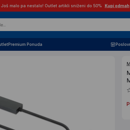
Još malo pa nestalo! Outlet artikli sniženi do 50%
Kupi odmah
tlet
Premium Ponuda
Poslov
M
M
M
P