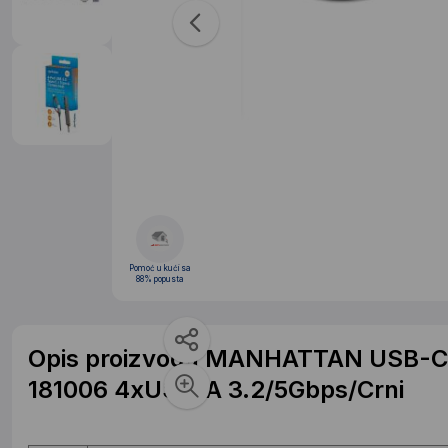
Pomoć u kući sa
88% popusta
Opis proizvoda MANHATTAN USB-C
181006 4xUSB-A 3.2/5Gbps/Crni