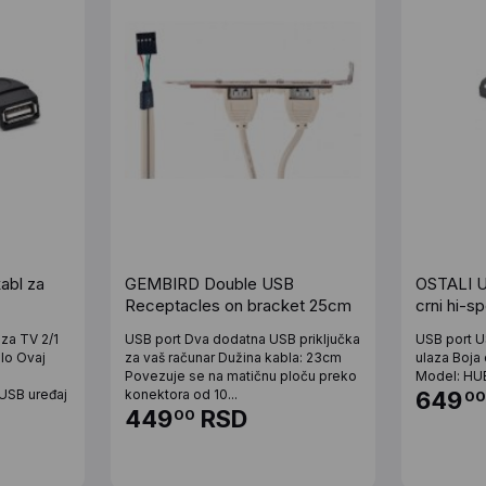
abl za
GEMBIRD Double USB
OSTALI U
Receptacles on bracket 25cm
crni hi-s
 za TV 2/1
USB port Dva dodatna USB priključka
USB port U
lo Ovaj
za vaš računar Dužina kabla: 23cm
ulaza Boja
Povezuje se na matičnu ploču preko
Model: HUB
USB uređaj
konektora od 10...
649
00
449
RSD
00