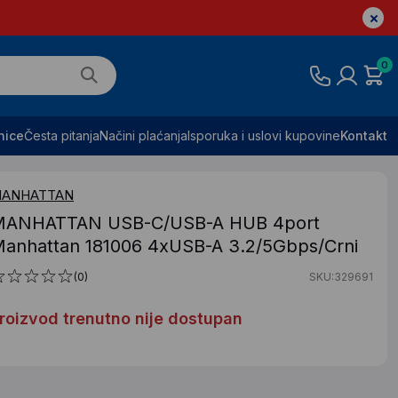
0
nice
Česta pitanja
Načini plaćanja
Isporuka i uslovi kupovine
Kontakt
ANHATTAN
ANHATTAN USB-C/USB-A HUB 4port
anhattan 181006 4xUSB-A 3.2/5Gbps/Crni
(0)
SKU:329691
roizvod trenutno nije dostupan