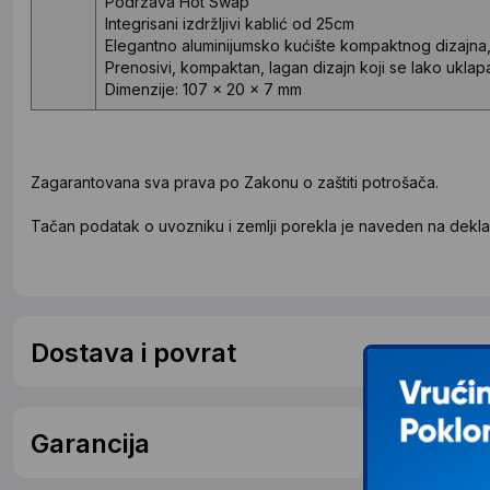
Podržava Hot Swap
Integrisani izdržljivi kablić od 25cm
Elegantno aluminijumsko kućište kompaktnog dizajna, 
Prenosivi, kompaktan, lagan dizajn koji se lako ukla
Dimenzije: 107 x 20 x 7 mm
Zagarantovana sva prava po Zakonu o zaštiti potrošača.
Tačan podatak o uvozniku i zemlji porekla je naveden na deklar
Dostava i povrat
Garancija