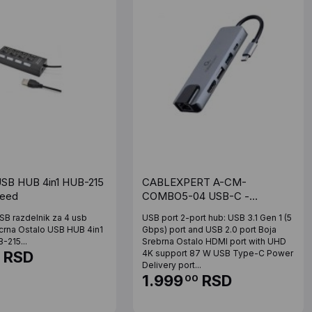
SB HUB 4in1 HUB-215
CABLEXPERT A-CM-
peed
COMBO5-04 USB-C -
HDMI/2xUSB/PD/LAN (30609)
SB razdelnik za 4 usb
USB port 2-port hub: USB 3.1 Gen 1 (5
 crna Ostalo USB HUB 4in1
Gbps) port and USB 2.0 port Boja
-215...
Srebrna Ostalo HDMI port with UHD
RSD
4K support 87 W USB Type-C Power
Delivery port...
1.999
RSD
00