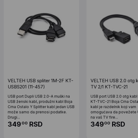
VELTEH USB spliter 1M-2F KT-
VELTEH USB 2.0 otg k
USBS201 (11-457)
TV 2/1 KT-TVC-21
USB port Dupli USB 2.0-A muški na
USB port USB 2.0 otg kabl
USB ženski kabl, produžni kabl Boja
KT-TVC-21 Boja Crna Osta
Crna Ostalo Y Splitter kabl jedan USB
kabl je razdelnik koji vam
može samo da prenosi podatke.
omogućava da povežete 
Drugi...
na vaš TV fire...
349
RSD
349
RSD
00
00