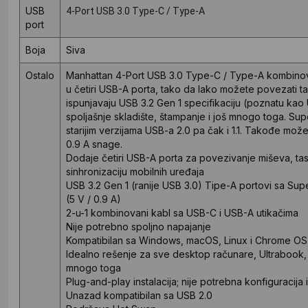
USB
4-Port USB 3.0 Type-C / Type-A
port
Boja
Siva
Ostalo
Manhattan 4-Port USB 3.0 Type-C / Type-A kombinov
u četiri USB-A porta, tako da lako možete povezati tast
ispunjavaju USB 3.2 Gen 1 specifikaciju (poznatu ka
spoljašnje skladište, štampanje i još mnogo toga. S
starijim verzijama USB-a 2.0 pa čak i 1.1. Takođe možet
0.9 A snage.
Dodaje četiri USB-A porta za povezivanje miševa, tasta
sinhronizaciju mobilnih uređaja
USB 3.2 Gen 1 (ranije USB 3.0) Tipe-A portovi sa Su
(5 V / 0.9 A)
2-u-1 kombinovani kabl sa USB-C i USB-A utikačima
Nije potrebno spoljno napajanje
Kompatibilan sa Windows, macOS, Linux i Chrome OS
Idealno rešenje za sve desktop računare, Ultrabook
mnogo toga
Plug-and-play instalacija; nije potrebna konfiguracija il
Unazad kompatibilan sa USB 2.0