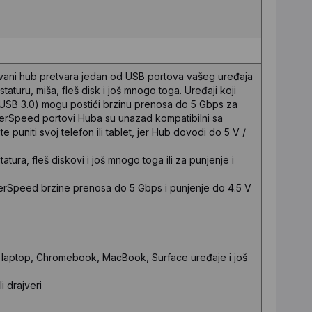
ani hub pretvara jedan od USB portova vašeg uređaja
aturu, miša, fleš disk i još mnogo toga. Uređaji koji
o USB 3.0) mogu postići brzinu prenosa do 5 Gbps za
uperSpeed portovi Huba su unazad kompatibilni sa
e puniti svoj telefon ili tablet, jer Hub dovodi do 5 V /
tura, fleš diskovi i još mnogo toga ili za punjenje i
perSpeed brzine prenosa do 5 Gbps i punjenje do 4.5 V
, laptop, Chromebook, MacBook, Surface uređaje i još
i drajveri