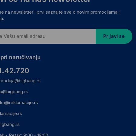
 se na newsletter i prvi saznajte sve o novim promocijama i
a.
Prijavi se
pri naručivanju
1.42.720
prodaja@bigbang.rs
ca@bigbang.rs
ika@reklamacije.rs
lamacije.rs
igbang.rs
ak - Petak: 9:00 - 19:00