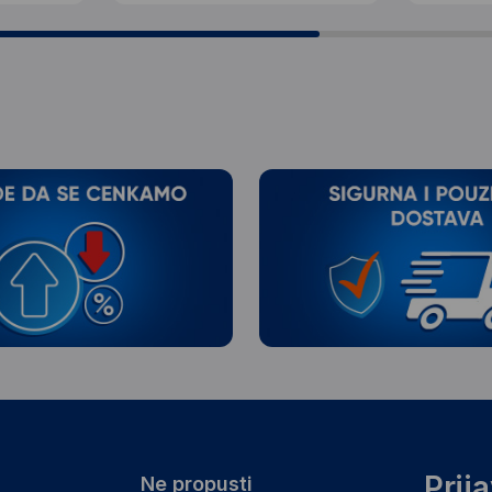
Prij
Ne propusti