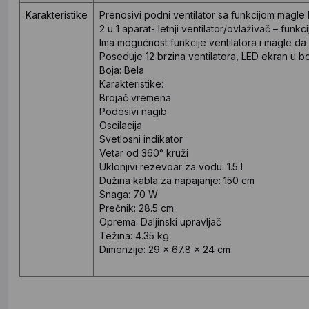
Karakteristike
Prenosivi podni ventilator sa funkcijom magle 
2 u 1 aparat- letnji ventilator/ovlaživač – funkc
Ima mogućnost funkcije ventilatora i magle d
Poseduje 12 brzina ventilatora, LED ekran u boj
Boja:
Bela
Karakteristike:
Brojač vremena
Podesivi nagib
Oscilacija
Svetlosni indikator
Vetar od 360° kruži
Uklonjivi rezevoar za vodu: 1.5 l
Dužina kabla za napajanje: 150 cm
Snaga:
70 W
Prečnik:
28.5 cm
Oprema:
Daljinski upravljač
Težina:
4.35 kg
Dimenzije:
29 x 67.8 x 24 cm