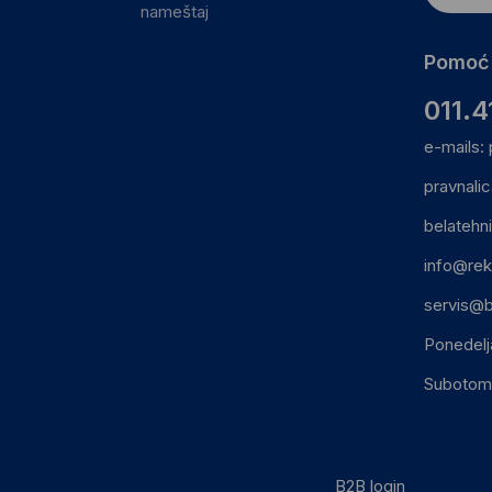
nameštaj
Pomoć 
011.4
e-mails:
pravnali
belatehn
info@rek
servis@b
Ponedelj
Subotom:
B2B login