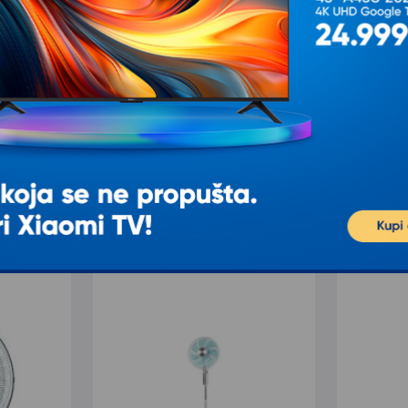
T
Ž
K