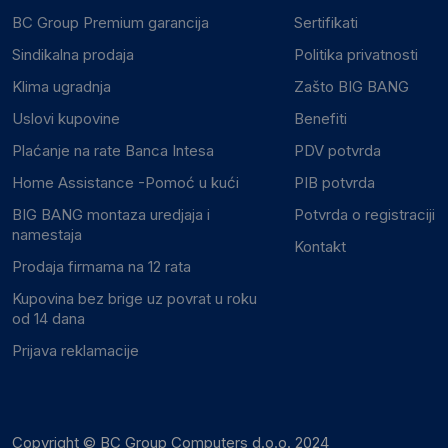
BC Group Premium garancija
Sertifikati
Sindikalna prodaja
Politika privatnosti
Klima ugradnja
Zašto BIG BANG
Uslovi kupovine
Benefiti
Plaćanje na rate Banca Intesa
PDV potvrda
Home Assistance -Pomoć u kući
PIB potvrda
BIG BANG montaza uredjaja i
Potvrda o registraciji
namestaja
Kontakt
Prodaja firmama na 12 rata
Kupovina bez brige uz povrat u roku
od 14 dana
Prijava reklamacije
Copyright © BC Group Computers d.o.o. 2024