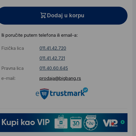
Dodaj u korpu
Ili poručite putem telefona ili email-a:
Fizička lica
011.41.42.720
011.41.42.721
Pravna lica
011.40.60.645
e-mail:
prodaja@bigbang.rs