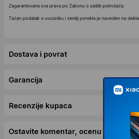
Zagarantovana sva prava po Zakonu o zaštiti potrošača.
Tačan podatak o uvozniku i zemlji porekla je naveden na deklar
Dostava i povrat
Garancija
Recenzije kupaca
Ostavite komentar, ocenu ili postavit