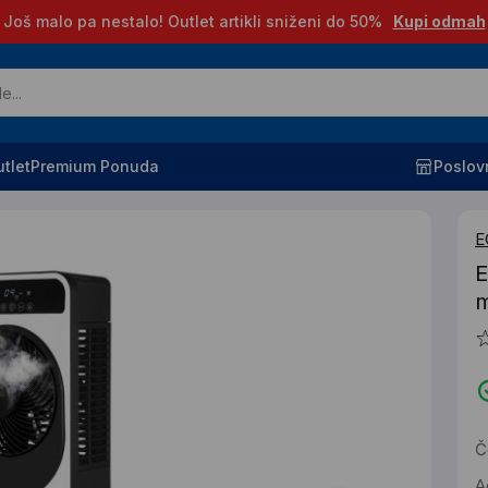
Još malo pa nestalo! Outlet artikli sniženi do 50%
Kupi odmah
tlet
Premium Ponuda
Poslov
E
E
m
Č
A