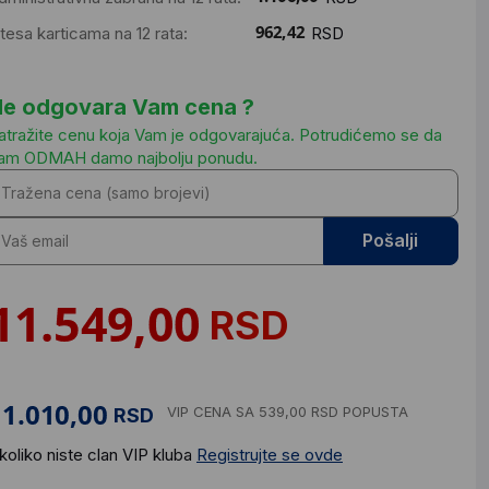
ntesa karticama na 12 rata:
RSD
e odgovara Vam cena ?
atražite cenu koja Vam je odgovarajuća. Potrudićemo se da
am ODMAH damo najbolju ponudu.
Pošalji
RSD
VIP CENA
SA 539,00 RSD POPUSTA
RSD
koliko niste clan VIP kluba
Registrujte se ovde