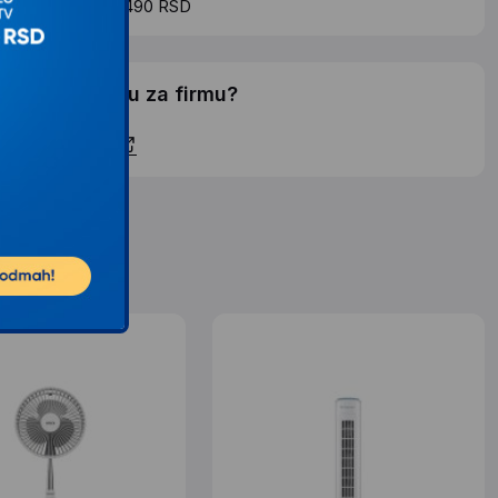
roskovi dostave 490 RSD
elite li ponudu za firmu?
ontaktirajte nas