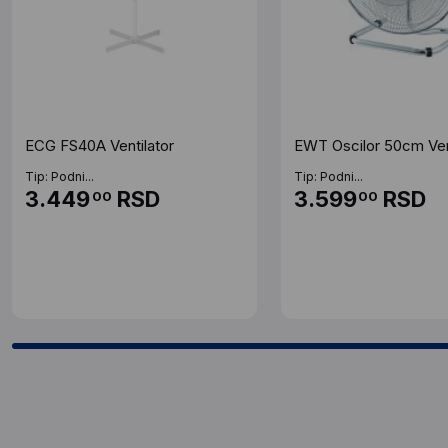
ECG FS40A Ventilator
EWT Oscilor 50cm Vent
Tip: Podni...
Tip: Podni...
3.449
RSD
3.599
RSD
00
00