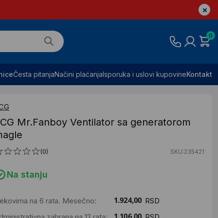
0
nice
Česta pitanja
Načini plaćanja
Isporuka i uslovi kupovine
Kontakt
CG
CG Mr.Fanboy Ventilator sa generatorom
agle
(0)
SKU:235421
Na stanju
ekovima na 6 rata. Mesečno:
RSD
dministrativna zabrana na 12 rata:
RSD