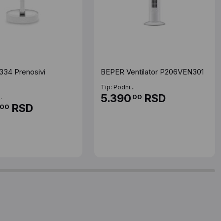
34 Prenosivi
BEPER Ventilator P206VEN301
Tip: Podni...
5.390
RSD
00
.
RSD
00