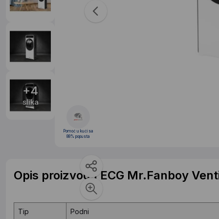
+4
slika
Pomoć u kući sa
88% popusta
Opis proizvoda ECG Mr.Fanboy Vent
Tip
Podni