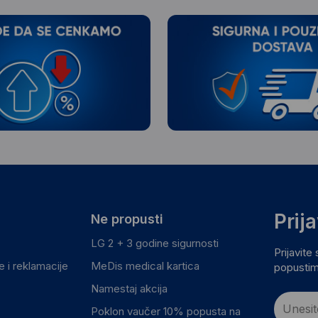
Prij
Ne propusti
LG 2 + 3 godine sigurnosti
Prijavite
 i reklamacije
MeDis medical kartica
popustim
Namestaj akcija
Poklon vaučer 10% popusta na