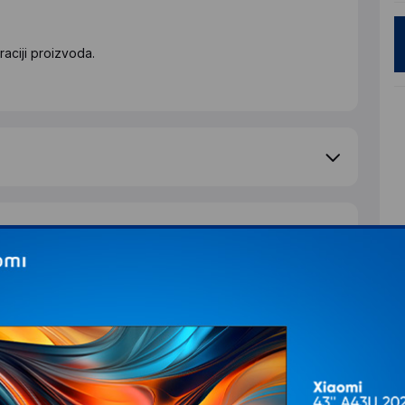
aciji proizvoda.
S
d
e pitanje