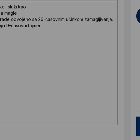
koji služi kao
ija magle
a rade odvojeno sa 26-časovnim učinkom zamagljivanja.
i i 9-časovni tajmer.