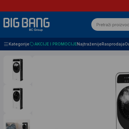
Kategorije
AKCIJE I PROMOCIJE
Najtraženije
Rasprodaja
Ou
Početna
Klimatizacija i grejanje
Ventilatori