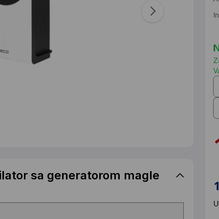
I
N
Z
V
ilator sa generatorom magle
U