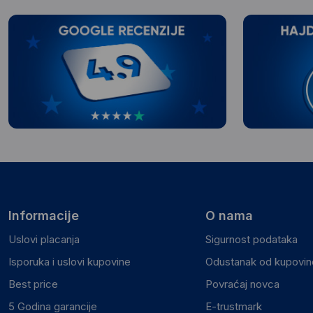
Informacije
O nama
Uslovi placanja
Sigurnost podataka
Isporuka i uslovi kupovine
Odustanak od kupovine
Best price
Povraćaj novca
5 Godina garancije
E-trustmark