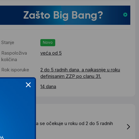
Stanje
Novo
Raspoloživa
veća od 5
količina
Rok isporuke
2 do 5 radnih dana, a najkasnije u roku
definisanim ZZP po clanu 31.
Pravo povrata
14 dana
Dostava
tandardna dostava se očekuje u roku od 2 do 5 radnih
ana