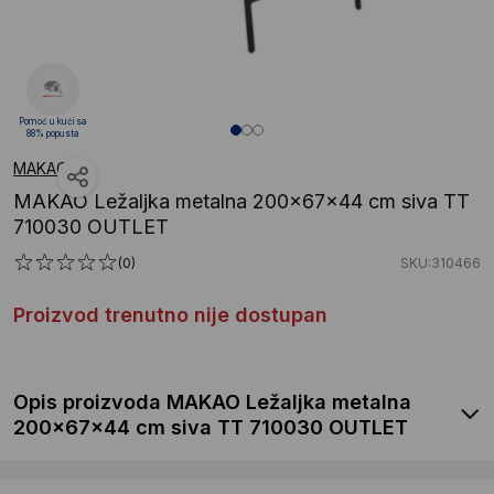
Pomoć u kući sa
88% popusta
MAKAO
MAKAO Ležaljka metalna 200x67x44 cm siva TT
710030 OUTLET
(0)
SKU:310466
Proizvod trenutno nije dostupan
Opis proizvoda MAKAO Ležaljka metalna
200x67x44 cm siva TT 710030 OUTLET