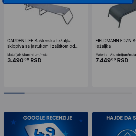
GARDEN LIFE Baštenska ležaljka
FIELDMANN FDZN 80
sklopiva sa jastukom i zaštitom od
ležaljka
sunca tamno siva 187 x 55 x 27cm
Materijal: Aluminijum/metal...
Materijal: Aluminijum/metal
3.490
RSD
7.449
RSD
00
00