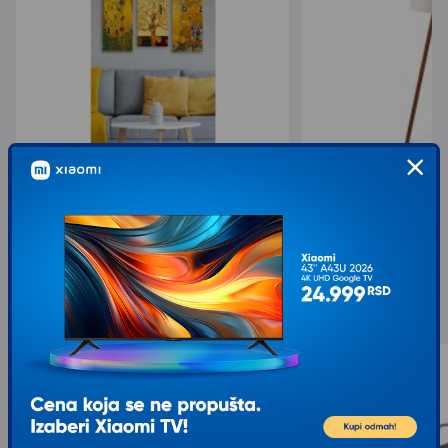
WALLXPERT Dekorativna slika MDF0067
OPVIQ Podna lampa A
621,00
1.886,00
1.035,00
2.358,00
sa 40% popusta
sa 20% popusta
Slični proizvodi