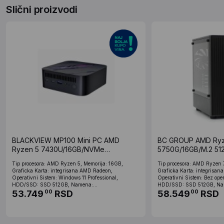
Slični proizvodi
BLACKVIEW MP100 Mini PC AMD
BC GROUP AMD Ryz
Ryzen 5 7430U/16GB/NVMe
5750G/16GB/M.2 51
512GB/WiFi/LAN/BT/Win11Pro v1
Tip procesora: AMD Ryzen 5, Memorija: 16GB,
Tip procesora: AMD Ryzen 
Graficka Karta: integrisana AMD Radeon,
Graficka Karta: integrisa
Operativni Sistem: Windows 11 Professional,
Operativni Sistem: Bez oper
HDD/SSD: SSD 512GB, Namena:...
HDD/SSD: SSD 512GB, Nam
53.749
RSD
58.549
RSD
00
00