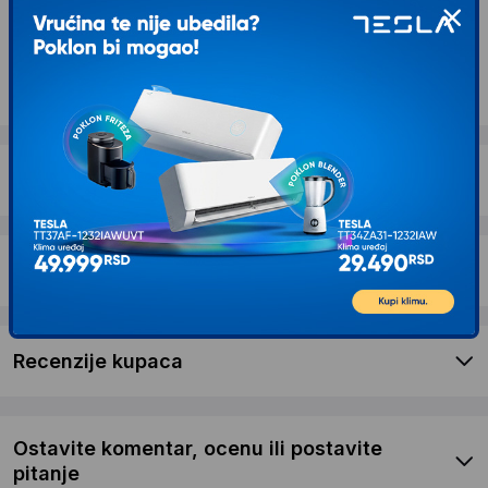
Kontaktirajte nas
Opis proizvoda BC COMP AMD Ryzen 5
5500GT/16GB/512GB/500W
Dostava i povrat
Garancija
Recenzije kupaca
Ostavite komentar, ocenu ili postavite
pitanje