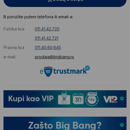
Ili poručite putem telefona ili email-a:
Fizička lica
011.41.42.720
011.41.42.721
Pravna lica
011.40.60.645
e-mail:
prodaja@bigbang.rs