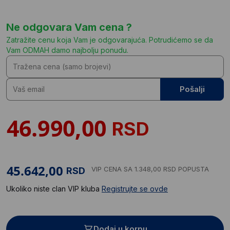
Ne odgovara Vam cena ?
Zatražite cenu koja Vam je odgovarajuća. Potrudićemo se da
Vam ODMAH damo najbolju ponudu.
Pošalji
RSD
VIP CENA
SA 1.348,00 RSD POPUSTA
RSD
Ukoliko niste clan VIP kluba
Registrujte se ovde
Dodaj u korpu