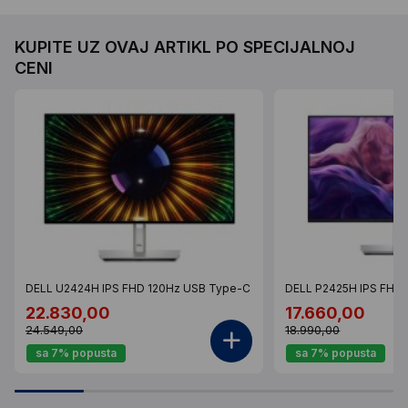
KUPITE UZ OVAJ ARTIKL PO SPECIJALNOJ
CENI
DELL U2424H IPS FHD 120Hz USB Type-C
DELL P2425H IPS FHD
22.830,00
17.660,00
24.549,00
18.990,00
sa 7% popusta
sa 7% popusta