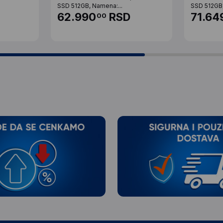
SSD 512GB, Namena:...
SSD 512GB,
62.990
RSD
71.64
00