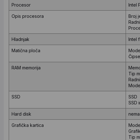
Procesor
Intel
Opis procesora
Broj
Radni
Proce
Hladnjak
Intel 
Matična ploča
Mode
Čipse
RAM memorija
Mem
Tip 
Radni
Mode
SSD
SSD
SSD 
Hard disk
nema 
Grafička kartica
Model
Graf
Tip m