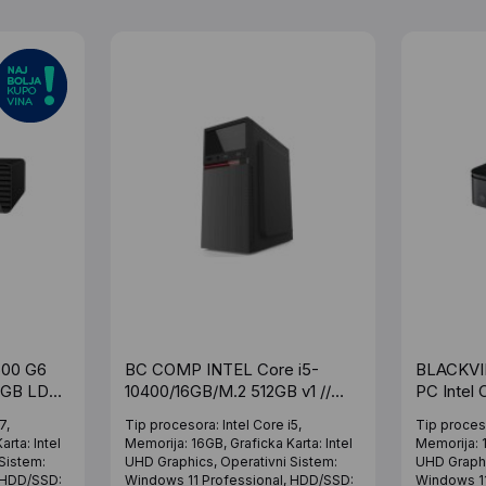
00 G6
BC COMP INTEL Core i5-
BLACKVI
6GB LD
10400/16GB/M.2 512GB v1 //
PC Intel 
ro HP
Win11Pro
12450H/
7,
Tip procesora: Intel Core i5,
Tip proceso
512GB/Wi
rta: Intel
Memorija: 16GB, Graficka Karta: Intel
Memorija: 1
Sistem:
UHD Graphics, Operativni Sistem:
UHD Graphi
 HDD/SSD:
Windows 11 Professional, HDD/SSD:
Windows 11