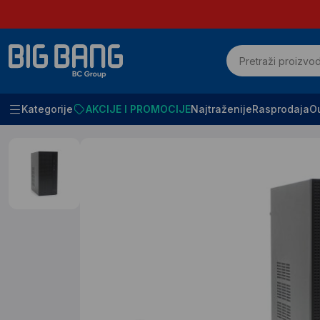
Kategorije
AKCIJE I PROMOCIJE
Najtraženije
Rasprodaja
Ou
Početna
Racunari i komponente
Desktop racunari