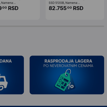
 Namena:...
SSD 512GB, Namena:...
9
RSD
82.755
RSD
00
00