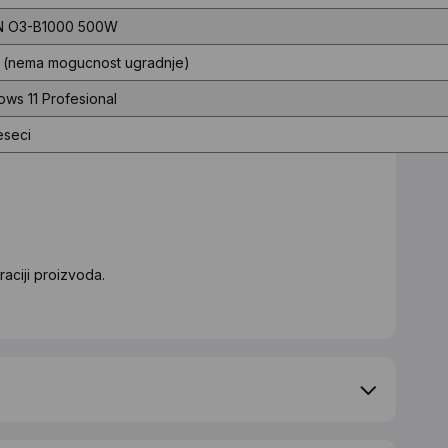
 O3-B1000 500W
 (nema mogucnost ugradnje)
ws 11 Profesional
eseci
aciji proizvoda.