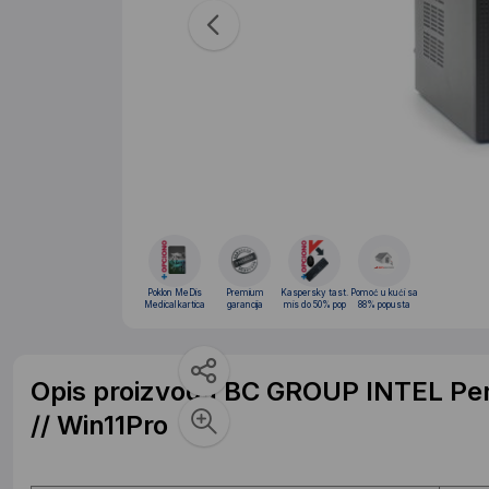
Poklon MeDis
Premium
Kaspersky tast.
Pomoć u kući sa
Medical kartica
garancija
mis do 50% pop
88% popusta
Opis proizvoda BC GROUP INTEL Pe
// Win11Pro