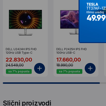
DELL U2424H IPS FHD
DELL P2425H IPS FHD
120Hz USB Type-C
100Hz USB-C
22.830,00
17.660,00
24.549,00
18.990,00
sa 7% popusta
sa 7% popusta
Slični proizvodi