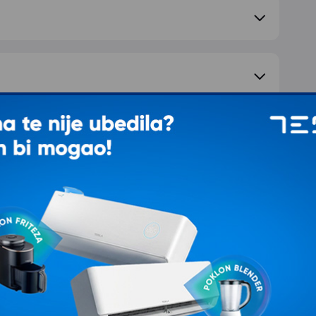
e pitanje
IJALNOJ CENI