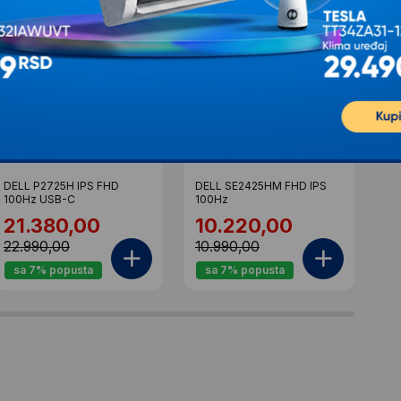
DELL P2725H IPS FHD
DELL SE2425HM FHD IPS
DE
100Hz USB-C
100Hz
Fr
21.380,00
10.220,00
1
22.990,00
10.990,00
18
sa 7% popusta
sa 7% popusta