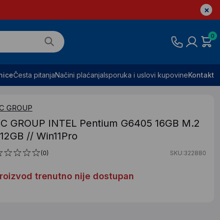
0
nice
Česta pitanja
Načini plaćanja
Isporuka i uslovi kupovine
Kontakt
C GROUP
C GROUP INTEL Pentium G6405 16GB M.2
12GB // Win11Pro
(0)
SKU:322880
roizvod trenutno nije dostupan