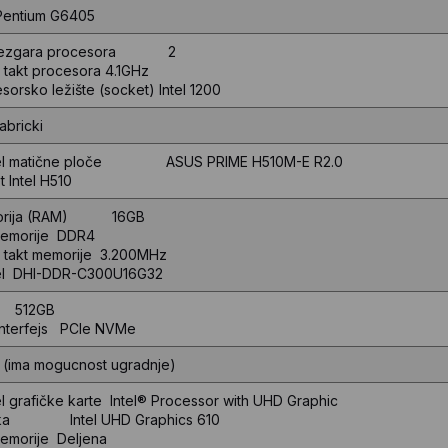
 Pentium G6405
 jezgara procesora 2
 takt procesora 4.1GHz
sorsko ležište (socket) Intel 1200
fabricki
l matične ploče ASUS PRIME H510M-E R2.0
t Intel H510
orija (RAM) 16GB
memorije DDR4
 takt memorije 3.200MHz
l DHI-DDR-C300U16G32
 512GB
interfejs PCIe NVMe
(ima mogucnost ugradnje)
 grafičke karte Intel® Processor with UHD Graphic
ika Intel UHD Graphics 610
emorije Deljena