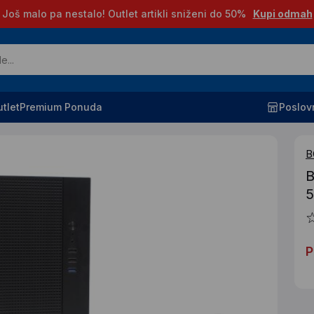
Još malo pa nestalo! Outlet artikli sniženi do 50%
Kupi odmah
tlet
Premium Ponuda
Poslov
B
B
5
P