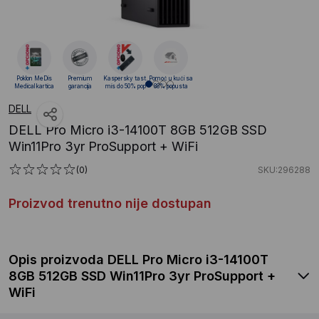
Poklon MeDis
Premium
Kaspersky tast.
Pomoć u kući sa
Medical kartica
garancija
mis do 50% pop
88% popusta
DELL
DELL Pro Micro i3-14100T 8GB 512GB SSD
Win11Pro 3yr ProSupport + WiFi
(0)
SKU:296288
Proizvod trenutno nije dostupan
Opis proizvoda DELL Pro Micro i3-14100T
8GB 512GB SSD Win11Pro 3yr ProSupport +
WiFi