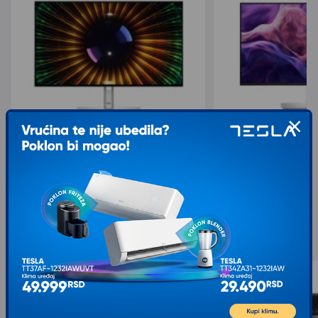
DELL U2424H IPS FHD 120Hz USB Type-C
DELL P2425H IPS FHD
22.830,00
17.660,00
24.549,00
18.990,00
sa 7% popusta
sa 7% popusta
Slični proizvodi