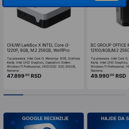
CHUWI LarkBox X INTEL Core i3-
BC GROUP OFFICE I
1220P, 8GB, M.2 256GB, Win11Pro
12100/8GB/M.2 256G
Tip procesora: Intel Core i3, Memorija: 8GB, Graficka
Tip procesora: Intel Core i
Karta: Intel UHD Graphics, Operativni Sistem:
Karta: Intel UHD Graphics,
Windows 11 Professional, HDD/SSD: SSD 256GB,
Windows 11 Professional,
Namena:...
Namena:...
47.899
RSD
49.990
RSD
00
00