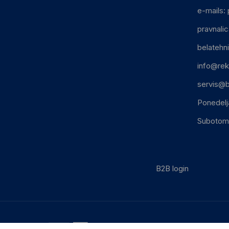
e-mails:
pravnali
belatehn
info@rek
servis@b
Ponedelj
Subotom:
B2B login