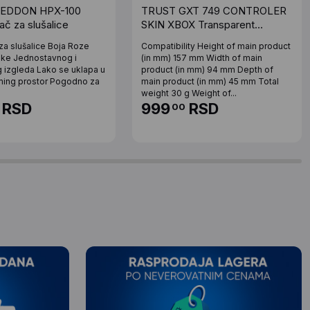
EDDON HPX-100
TRUST GXT 749 CONTROLER
č za slušalice
SKIN XBOX Transparent
(24175)
 za slušalice Boja Roze
Compatibility Height of main product
tike Jednostavnog i
(in mm) 157 mm Width of main
 izgleda Lako se uklapa u
product (in mm) 94 mm Depth of
gaming prostor Pogodno za
main product (in mm) 45 mm Total
weight 30 g Weight of...
RSD
999
RSD
00