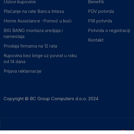
Uslovi kupovine
Benefiti
Plaćanje na rate Banca Intesa
PDV potvrda
Home Assistance -Pomoć u kući
PIB potvrda
BIG BANG montaza uredjaja i
Potvrda o registraciji
namestaja
Kontakt
Prodaja firmama na 12 rata
Kupovina bez brige uz povrat u roku
od 14 dana
Prijava reklamacije
Copyright © BC Group Computers d.o.o. 2024