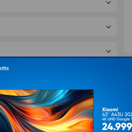
e pitanje
S
d
T
Ž