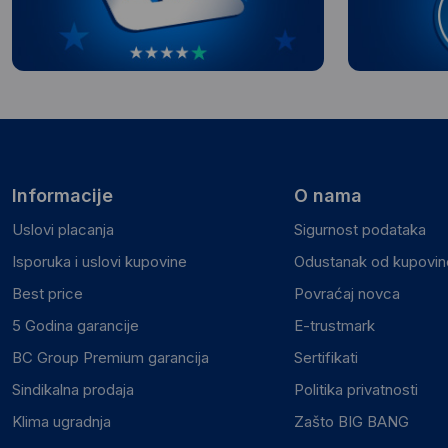
Informacije
O nama
Uslovi placanja
Sigurnost podataka
Isporuka i uslovi kupovine
Odustanak od kupovine
Best price
Povraćaj novca
5 Godina garancije
E-trustmark
BC Group Premium garancija
Sertifikati
Sindikalna prodaja
Politika privatnosti
Klima ugradnja
Zašto BIG BANG