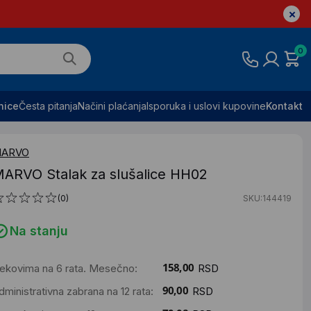
0
nice
Česta pitanja
Načini plaćanja
Isporuka i uslovi kupovine
Kontakt
ARVO
ARVO Stalak za slušalice HH02
(0)
SKU:144419
Na stanju
ekovima na 6 rata. Mesečno:
RSD
dministrativna zabrana na 12 rata:
RSD