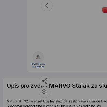
Pomoć u kući sa
88% popusta
Opis proizvoda MARVO Stalak za sl
Marvo HH-02 Headset Display služi da zaštiti vaše slušalice ka
Sprečava potencijalna oštećenja i ulepšava vaš gejming sto