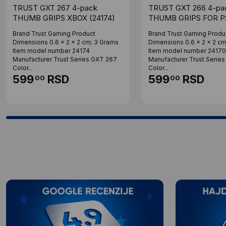
TRUST GXT 267 4-pack
TRUST GXT 266 4-pa
THUMB GRIPS XBOX (24174)
THUMB GRIPS FOR P
(24170)
Brand ‎Trust Gaming Product
Brand ‎Trust Gaming Produ
Dimensions ‎0.6 x 2 x 2 cm; 3 Grams
Dimensions ‎0.6 x 2 x 2 c
Item model number ‎24174
Item model number ‎24170
Manufacturer ‎Trust Series ‎GXT 267
Manufacturer ‎Trust Series
Color...
Color...
599
RSD
599
RSD
00
00