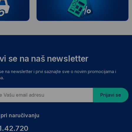
avi se na naš newsletter
 se na newsletter i prvi saznajte sve o novim promocijama i
a.
Prijavi se
pri naručivanju
1.42.720