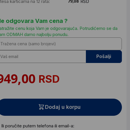
ntesa karticama na 12 rata:
RSD
e odgovara Vam cena ?
atražite cenu koja Vam je odgovarajuća. Potrudićemo se da
am ODMAH damo najbolju ponudu.
Pošalji
RSD
Dodaj u korpu
Ili poručite putem telefona ili email-a: