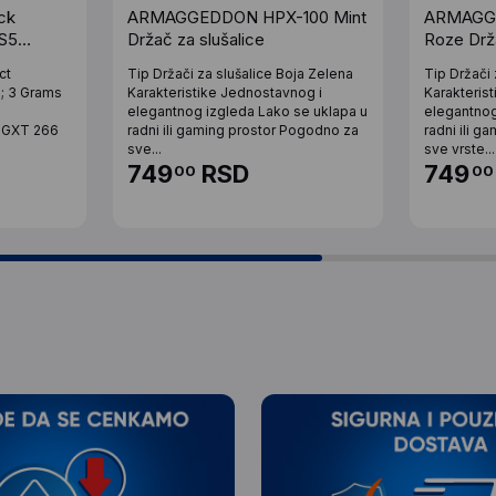
ck
ARMAGGEDDON HPX-100 Mint
ARMAGG
S5
Držač za slušalice
Roze Drža
ct
Tip Držači za slušalice Boja Zelena
Tip Držači
m; 3 Grams
Karakteristike Jednostavnog i
Karakteris
elegantnog izgleda Lako se uklapa u
elegantnog
 ‎GXT 266
radni ili gaming prostor Pogodno za
radni ili 
sve...
sve vrste...
749
RSD
749
00
00