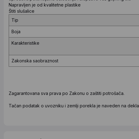
Napravljen je od kvalitetne plastike
Štiti slušalice
Tip
Boja
Karakteristike
Zakonska saobraznost
Zagarantovana sva prava po Zakonu o zaštiti potrošača.
Tačan podatak o uvozniku i zemlji porekla je naveden na deklar