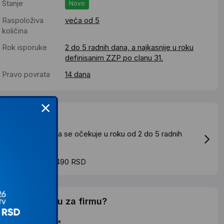
Stanje
Novo
Raspoloživa
veća od 5
količina
Rok isporuke
2 do 5 radnih dana, a najkasnije u roku
definisanim ZZP po clanu 31.
Pravo povrata
14 dana
Dostava
tandardna dostava se očekuje u roku od 2 do 5 radnih
ana
roskovi dostave 490 RSD
elite li ponudu za firmu?