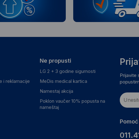
Prij
Ne propusti
LG 2 + 3 godine sigurnosti
Prijavite
 i reklamacije
MeDis medical kartica
popustim
Namestaj akcija
Poklon vaučer 10% popusta na
nameštaj
Pomoć 
011.4