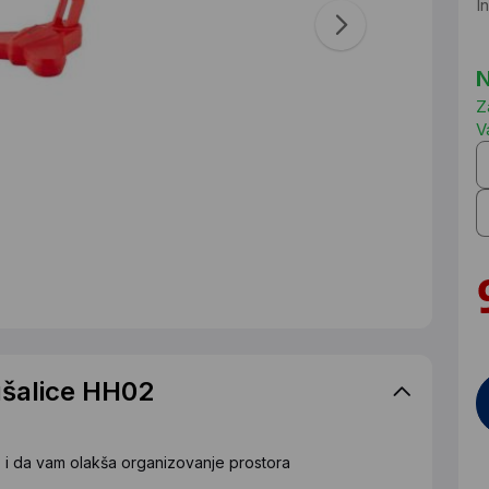
I
N
Z
V
ušalice HH02
o i da vam olakša organizovanje prostora