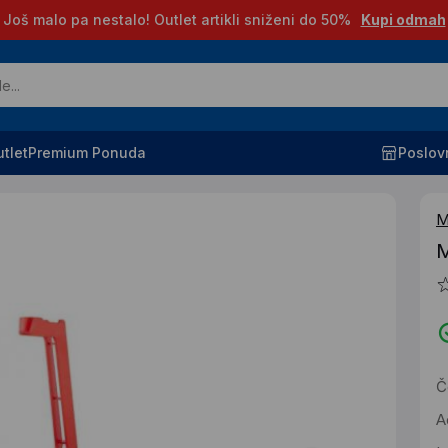
Još malo pa nestalo! Outlet artikli sniženi do 50%
Kupi odmah
tlet
Premium Ponuda
Poslov
M
M
Č
A