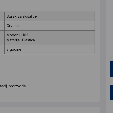
Stalak za slušalice
Crvena
Model: HH02
Materijal: Plastika
2 godine
aciji proizvoda.