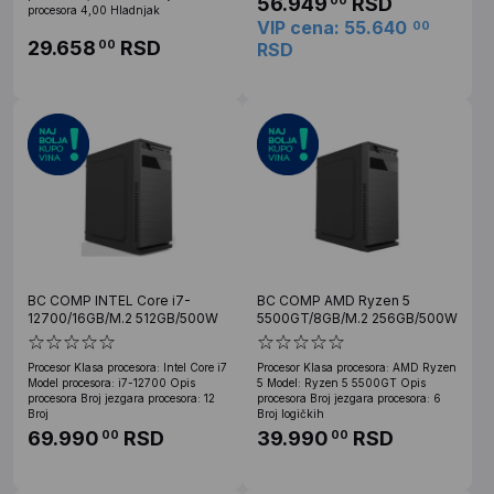
56.949
RSD
00
procesora 4,00 Hladnjak
VIP cena: 55.640
00
29.658
RSD
00
RSD
BC COMP INTEL Core i7-
BC COMP AMD Ryzen 5
12700/16GB/M.2 512GB/500W
5500GT/8GB/M.2 256GB/500W
Procesor Klasa procesora: Intel Core i7
Procesor Klasa procesora: AMD Ryzen
Model procesora: i7-12700 Opis
5 Model: Ryzen 5 5500GT Opis
procesora Broj jezgara procesora: 12
procesora Broj jezgara procesora: 6
Broj
Broj logičkih
69.990
RSD
39.990
RSD
00
00