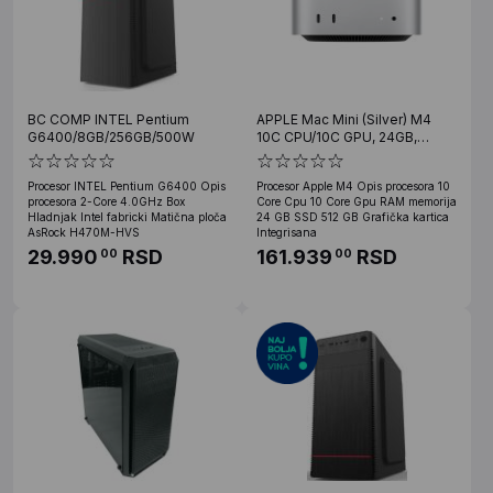
BC COMP INTEL Pentium
APPLE Mac Mini (Silver) M4
G6400/8GB/256GB/500W
10C CPU/10C GPU, 24GB,
512GB-ROC (mcyt4rc/a)
Procesor INTEL Pentium G6400 Opis
Procesor Apple M4 Opis procesora 10
procesora 2-Core 4.0GHz Box
Core Cpu 10 Core Gpu RAM memorija
Hladnjak Intel fabricki Matična ploča
24 GB SSD 512 GB Grafička kartica
AsRock H470M-HVS
Integrisana
29.990
RSD
161.939
RSD
00
00