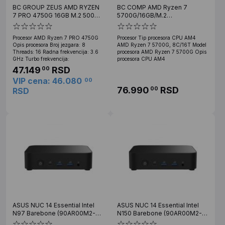
BC GROUP ZEUS AMD RYZEN
BC COMP AMD Ryzen 7
7 PRO 4750G 16GB M.2 500GB
5700G/16GB/M.2
SSD
512GB/Win11Pro
Procesor AMD Ryzen 7 PRO 4750G
Procesor Tip procesora CPU AM4
Opis procesora Broj jezgara: 8
AMD Ryzen 7 5700G, 8C/16T Model
Threads: 16 Radna frekvencija: 3.6
procesora AMD Ryzen 7 5700G Opis
GHz Turbo frekvencija:
procesora CPU AM4
47.149
RSD
00
VIP cena: 46.080
00
76.990
RSD
00
RSD
ASUS NUC 14 Essential Intel
ASUS NUC 14 Essential Intel
N97 Barebone (90AR00M2-
N150 Barebone (90AR00M2-
M00080)
M000F0)