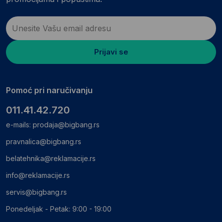
Prijavi se
Pomoć pri naručivanju
011.41.42.720
e-mails:
prodaja@bigbang.rs
pravnalica@bigbang.rs
belatehnika@reklamacije.rs
info@reklamacije.rs
servis@bigbang.rs
Ponedeljak - Petak: 9:00 - 19:00