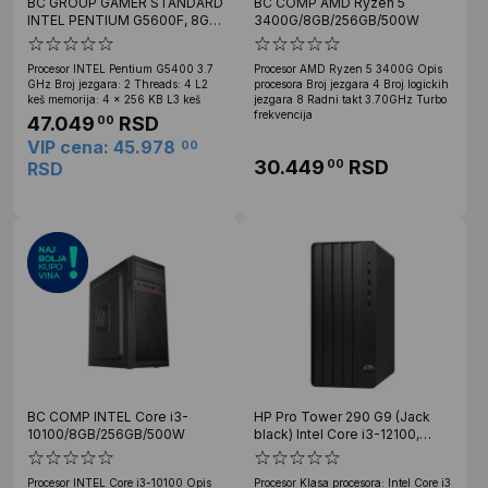
BC GROUP GAMER STANDARD
BC COMP AMD Ryzen 5
INTEL PENTIUM G5600F, 8GB,
3400G/8GB/256GB/500W
240GB, GTX1050
Procesor INTEL Pentium G5400 3.7
Procesor AMD Ryzen 5 3400G Opis
GHz Broj jezgara: 2 Threads: 4 L2
procesora Broj jezgara 4 Broj logickih
keš memorija: 4 x 256 KB L3 keš
jezgara 8 Radni takt 3.70GHz Turbo
frekvencija
47.049
RSD
00
VIP cena: 45.978
00
30.449
RSD
00
RSD
BC COMP INTEL Core i3-
HP Pro Tower 290 G9 (Jack
10100/8GB/256GB/500W
black) Intel Core i3-12100,
8GB, 512GB SSD (B70TCAT)
Procesor INTEL Core i3-10100 Opis
Procesor Klasa procesora: Intel Core i3