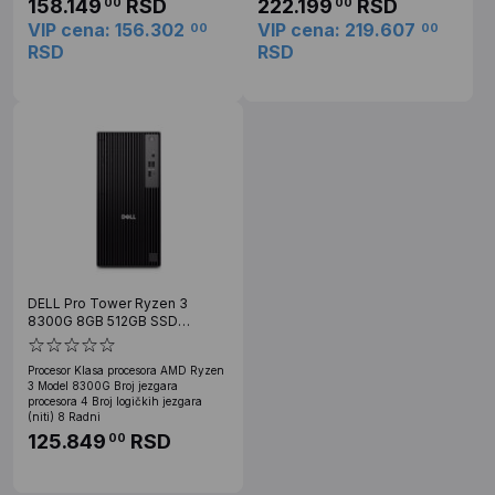
158.149
RSD
222.199
RSD
00
00
VIP cena: 156.302
VIP cena: 219.607
00
00
RSD
RSD
DELL Pro Tower Ryzen 3
8300G 8GB 512GB SSD
DVDRW Win11Pro 3yr
ProSupport
Procesor Klasa procesora AMD Ryzen
3 Model 8300G Broj jezgara
procesora 4 Broj logičkih jezgara
(niti) 8 Radni
125.849
RSD
00