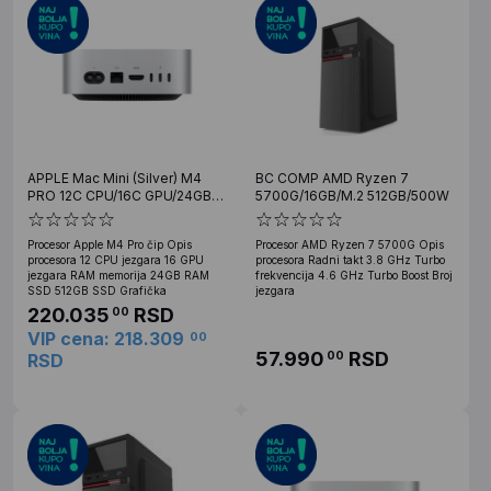
APPLE Mac Mini (Silver) M4
BC COMP AMD Ryzen 7
PRO 12C CPU/16C GPU/24GB
5700G/16GB/M.2 512GB/500W
RAM /512GB SSD (mcx44rc/a)
Procesor Apple M4 Pro čip Opis
Procesor AMD Ryzen 7 5700G Opis
procesora 12 CPU jezgara 16 GPU
procesora Radni takt 3.8 GHz Turbo
jezgara RAM memorija 24GB RAM
frekvencija 4.6 GHz Turbo Boost Broj
SSD 512GB SSD Grafička
jezgara
220.035
RSD
00
VIP cena: 218.309
00
57.990
RSD
00
RSD