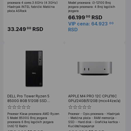
procesora 4 cores 3.6GHz (4.3GHz)
Model procesora: i3-12100 Broj
Hladnjak INTEL fabrički Matična
jezgara procesora: 4 Broj logičkih
ploča ASRock
jezgara
66.199
RSD
00
VIP cena: 64.923
00
33.249
RSD
00
RSD
DELL Pro Tower Ryzen 5
APPLE M4 PRO 12C CPU/16C
8500G 8GB 512GB SSD
GPU/24GB/512GB (mcx44ze/a)
DVDRW Win11Pro ProSupport
Procesor Klasa procesora AMD Ryzen
Procesor - Opis procesora - Hladnjak
5 Model 8500G Broj jezgara
- Matična ploča - RAM memorija -
procesora 6 Broj logičkih jezgara
SSD - Hard disk - Grafička kartica -
(niti) 12 Radni
Kućište/napajanje