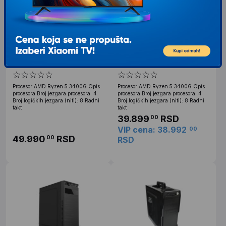
ZEUS AMD Ryzen 5
ZEUS AMD Ryzen 5
3400G/Z400/A520M/16GB/M.2
3400G/Z400/A520M/16GB/M.2
512GB/S18 500W // Win11Pro
512GB/S18 500W
Procesor AMD Ryzen 5 3400G Opis
Procesor AMD Ryzen 5 3400G Opis
procesora Broj jezgara procesora: 4
procesora Broj jezgara procesora: 4
Broj logičkih jezgara (niti): 8 Radni
Broj logičkih jezgara (niti): 8 Radni
takt
takt
39.899
RSD
00
VIP cena: 38.992
00
49.990
RSD
00
RSD