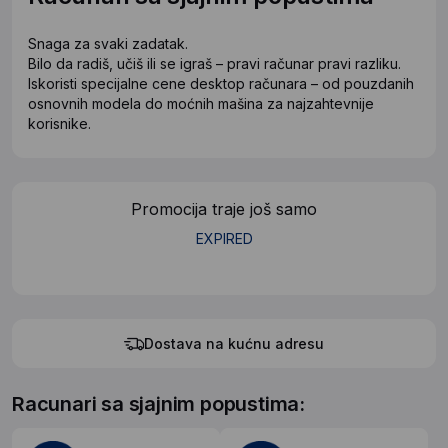
Snaga za svaki zadatak.
Bilo da radiš, učiš ili se igraš – pravi računar pravi razliku.
Iskoristi specijalne cene desktop računara – od pouzdanih
osnovnih modela do moćnih mašina za najzahtevnije
korisnike.
Promocija traje još samo
EXPIRED
Dostava na kućnu adresu
Racunari sa sjajnim popustima: