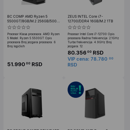
BC COMP AMD Ryzen 5
ZEUS INTEL Core i7-
5500GT/8GB/M.2 256GB/500W
12700/DDR4 16GB/M.2 1TB
// Win11Pro
Procesor Klasa procesora: AMD Ryzen
Procesor Intel Core i7-12700 Opis
5 Model: Ryzen 5 5500GT Opis
procesora Radna frekvencija: 2.1GHz
procesora Broj jezgara procesora: 6
Turbo frekvencija: 4.9GHz Broj
Broj logičkih
jezgara: 12
80.356
RSD
00
VIP cena: 78.780
00
51.990
RSD
00
RSD