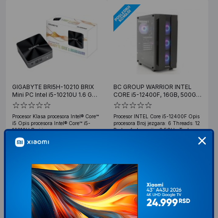
GIGABYTE BRI5H-10210 BRIX
BC GROUP WARRIOR INTEL
Mini PC Intel i5-10210U 1.6 GHz
CORE i5-12400F, 16GB, 500GB
(DES08988)
SSD NVMe, RX6500XT
Procesor Klasa procesora Intel® Core™
Procesor INTEL Core i5-12400F Opis
i5 Opis procesora Intel® Core™ i5-
procesora Broj jezgara: 6 Threads: 12
10210U Broj jezgara
Radna frekvencija: 2.5GHz Turbo
frekvencija:
43.599
RSD
00
VIP cena: 42.608
00
112.196
RSD
00
RSD