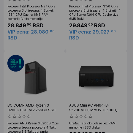
Procesor Intel Processor N97 Opis
Procesor Intel Processor N150 Opis
procesora Broj jezgara: 4 Socket:
procesora Broj jezgara: 4 Broj niti: 4
1264 CPU Cache: 6MB RAM
CPU Socker 1264 CPU Cache size
memorija Vrsta memorije:
6MB RAM
28.849
RSD
29.849
RSD
00
00
VIP cena: 28.080
VIP cena: 29.027
00
00
RSD
RSD
BC COMP AMD Ryzen 3
ASUS Mini PC PN64-B-
3200G 8GB M.2 256GB SSD
S5238MD (Core i5-13500H,
Barebone)
Procesor AMD Ryzen 3 3200G Opis
Uređaji fabrički dolaze bez RAM
procesora Jezgra procesora 4 Takt
memorije i SSD diska.
procesora 3,6 Takt ubrzanja