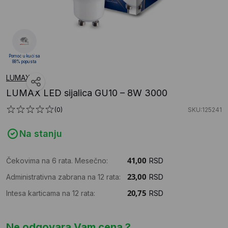
Pomoć u kući sa
88% popusta
LUMAX
LUMAX LED sijalica GU10 – 8W 3000
(0)
SKU:125241
Na stanju
Čekovima na 6 rata. Mesečno:
RSD
Administrativna zabrana na 12 rata:
RSD
Intesa karticama na 12 rata:
RSD
Ne odgovara Vam cena ?