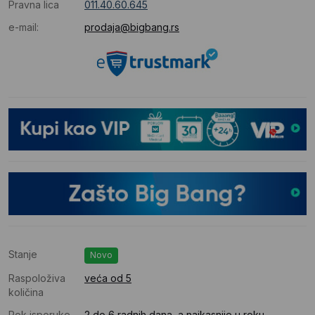
Pravna lica
011.40.60.645
e-mail:
prodaja@bigbang.rs
Stanje
Novo
Raspoloživa
veća od 5
količina
Rok isporuke
2 do 6 radnih dana, a najkasnije u roku