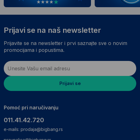
Prijavi se na naš newsletter
Prijavite se na newsletter i prvi saznajte sve o novim
promocijama i popustima.
Prijavi se
Pomoć pri naručivanju
011.41.42.720
e-mails:
prodaja@bigbang.rs
pravnalica@bigbang.rs