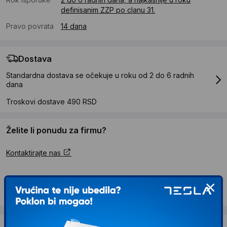
definisanim ZZP po clanu 31.
Pravo povrata
14 dana
Dostava
Standardna dostava se očekuje u roku od 2 do 6 radnih
dana
Troskovi dostave 490 RSD
Želite li ponudu za firmu?
Kontaktirajte nas
Opis proizvoda LUMAX LED sijalica GU10 –
8W 3000