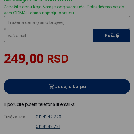
Zatražite cenu koja Vam je odgovarajuća. Potrudićemo se da
Vam ODMAH damo najbolju ponudu.
Pošalji
RSD
Dodaj u korpu
Ili poručite putem telefona ili email-a:
Fizička lica
011.41.42.720
011.41.42.721