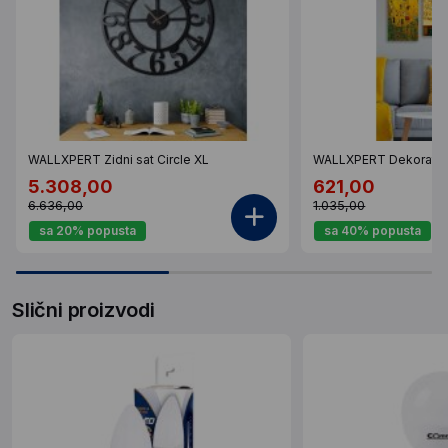
WALLXPERT Zidni sat Circle XL
WALLXPERT Dekorativ
5.308,00
621,00
6.636,00
1.035,00
sa 20% popusta
sa 40% popusta
Slični proizvodi